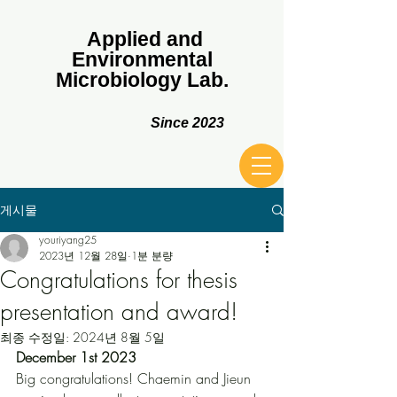
Applied and
Environmental
Microbiology Lab.
Since 2023
게시물
youriyang25
2023년 12월 28일
1분 분량
Congratulations for thesis
presentation and award!
최종 수정일:
2024년 8월 5일
December 1st 2023
Big congratulations! Chaemin and Jieun 