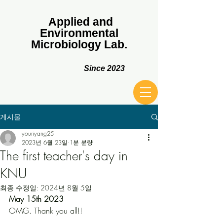
Applied and
Environmental
Microbiology Lab.
Since 2023
게시물
youriyang25
2023년 6월 23일
1분 분량
The first teacher's day in
KNU
최종 수정일:
2024년 8월 5일
May 15th 2023
OMG. Thank you all!!